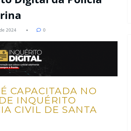
rina​
de 2024
0
 É CAPACITADA NO
 DE INQUÉRITO
IA CIVIL DE SANTA