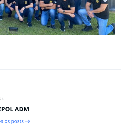
or:
EPOL ADM
os os posts