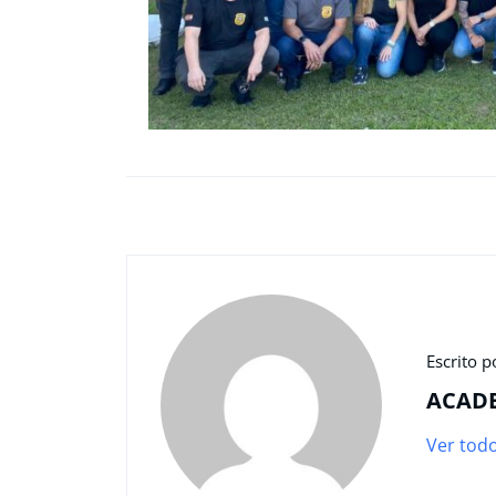
Escrito p
ACAD
Ver tod