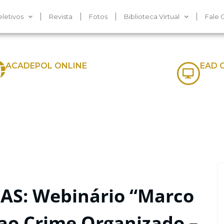
letivos
Revista
Fotos
Biblioteca Virtual
Fale 
ACADEPOL ONLINE
EAD 
AS: Webinário “Marco
ao Crime Organizado –