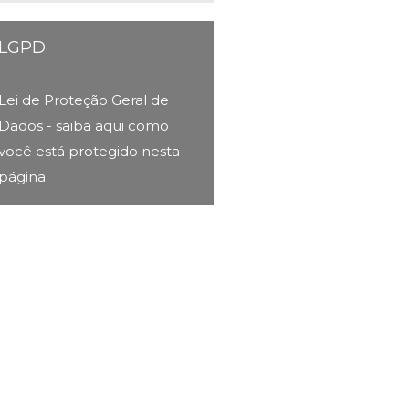
LGPD
Lei de Proteção Geral de
Dados - saiba aqui como
você está protegido nesta
página.