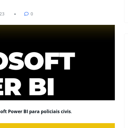
023
0
oft Power BI para policiais civis
.