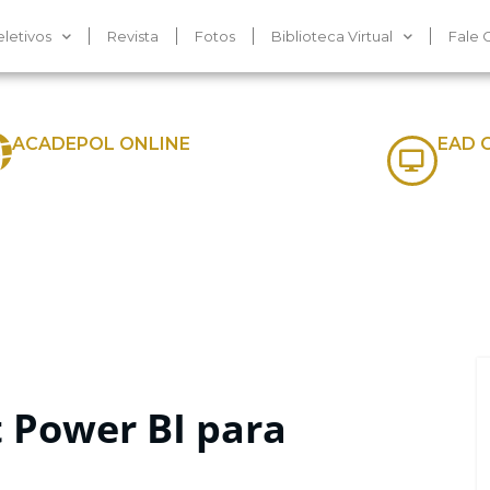
letivos
Revista
Fotos
Biblioteca Virtual
Fale 
ACADEPOL ONLINE
EAD 
t Power BI para