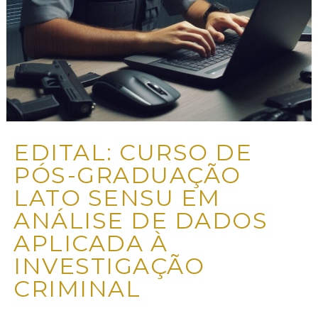
EDITAL: CURSO DE
PÓS-GRADUAÇÃO
LATO SENSU EM
ANÁLISE DE DADOS
APLICADA À
INVESTIGAÇÃO
CRIMINAL