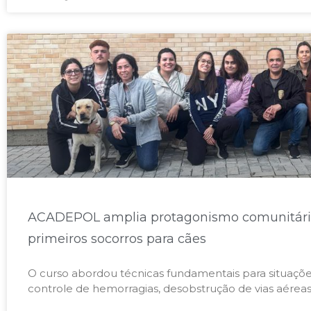
ACADEPOL amplia protagonismo comunitári
primeiros socorros para cães​
O curso abordou técnicas fundamentais para situaç
controle de hemorragias, desobstrução de vias aéreas,