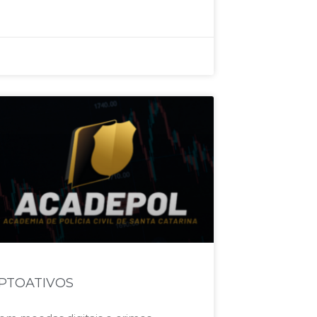
PTOATIVOS​