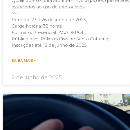
Qualifique-se para atuar em investigações que envol
associados ao uso de criptoativos.
>>
Período: 23 a 26 de junho de 2025;
Carga horária: 32 horas;
Formato: Presencial (ACADEPOL);
Público alvo: Policiais Civis de Santa Catarina;
Inscrições até 13 de junho de 2025.
SAIBA MAIS »
2 de junho de 2025