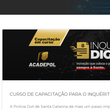
CURSO DE CAPACITAÇÃO PARA O INQUÉRITO
A Polícia Civil de Santa Catarina dá mais um passo i