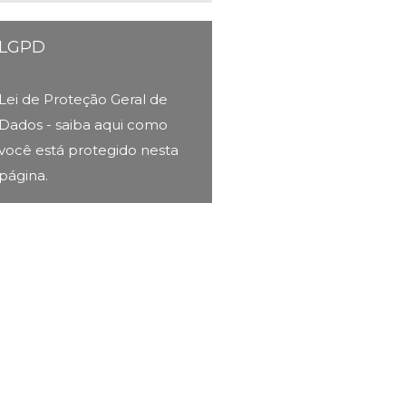
LGPD
Lei de Proteção Geral de
Dados - saiba aqui como
você está protegido nesta
página.